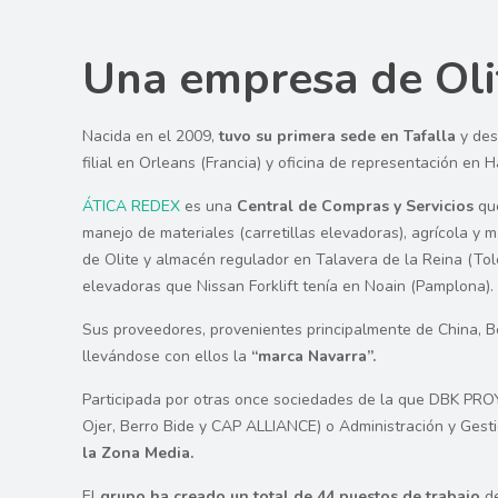
Una empresa de Oli
Nacida en el 2009,
tuvo su primera sede en Tafalla
y des
filial en Orleans (Francia) y oficina de representación en 
ÁTICA REDEX
es una
Central de Compras y Servicios
que
manejo de materiales (carretillas elevadoras), agrícola y
de Olite y almacén regulador en Talavera de la Reina (Tole
elevadoras que Nissan Forklift tenía en Noain (Pamplona).
Sus proveedores, provenientes principalmente de China, Bélg
llevándose con ellos la
“marca Navarra”.
Participada por otras once sociedades de la que DBK PRO
Ojer, Berro Bide y CAP ALLIANCE) o Administración y Gest
la Zona Media.
El
grupo ha creado un total de 44 puestos de trabajo
de