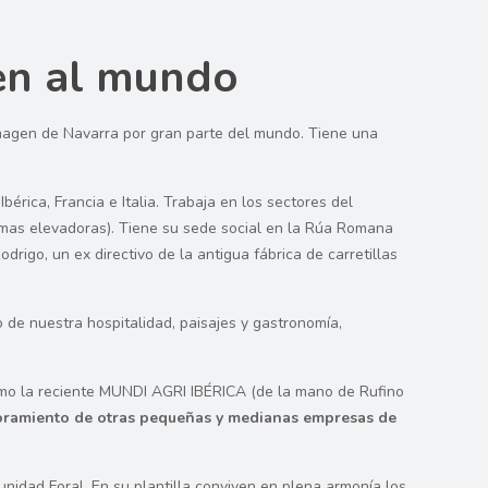
en al mundo
imagen de Navarra por gran parte del mundo. Tiene una
rica, Francia e Italia. Trabaja en los sectores del
ormas elevadoras). Tiene su sede social en la Rúa Romana
rigo, un ex directivo de la antigua fábrica de carretillas
o de nuestra hospitalidad, paisajes y gastronomía,
mo la reciente MUNDI AGRI IBÉRICA (de la mano de Rufino
soramiento de otras pequeñas y medianas empresas de
nidad Foral. En su plantilla conviven en plena armonía los