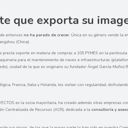
te que exporta su imag
de entonces
no ha parado de crecer
. Única en su género vende la 
Hangzhou (China).
 presta soporte en materia de compras a 105 PYMES en la península Ibé
 maquinaria para el mantenimiento de naves e infraestructuras (plataf
do), ciudad de la que es originario su fundador Ángel García-Muñoz Rod
ica, Francia, Italia y Holanda, les visitan con regularidad, disfrutand
YECTOS es la socia mayoritaria, ha creado además otras empresas co
ión Centralizada de Recursos (ACR), dedicada a la
consultoría y ase
sde sus inicios, de los que la mayor parte lo han sido en nuestra Comu