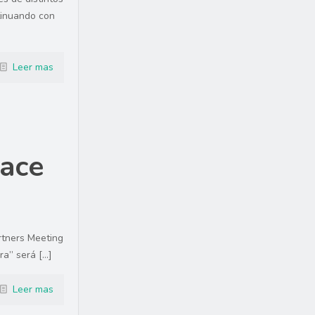
tinuando con
Leer mas
hace
rtners Meeting
ra” será
[…]
Leer mas