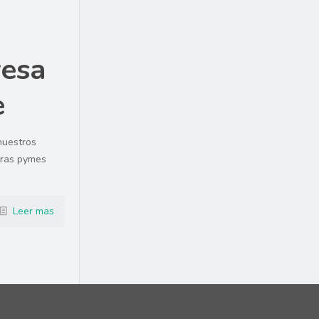
resa
e
nuestros
tras pymes
Leer mas