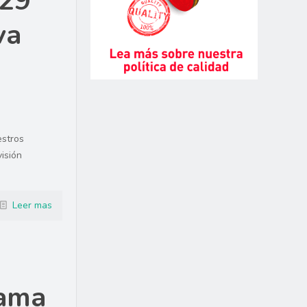
 29
va
estros
isión
Leer mas
gama