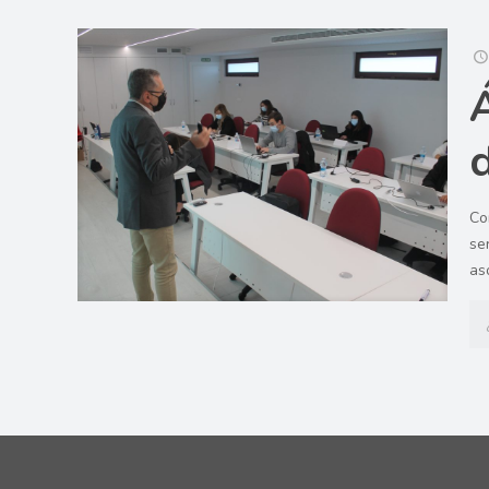
Co
se
as