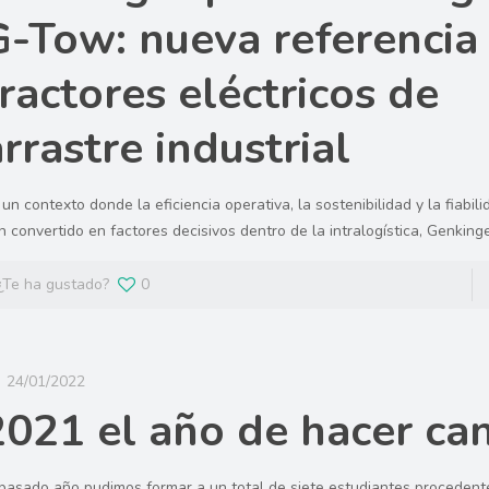
G-Tow: nueva referencia
tractores eléctricos de
arrastre industrial
 un contexto donde la eficiencia operativa, la sostenibilidad y la fiabil
n convertido en factores decisivos dentro de la intralogística, Genking
¿Te ha gustado?
0
24/01/2022
2021 el año de hacer ca
 pasado año pudimos formar a un total de siete estudiantes procedente