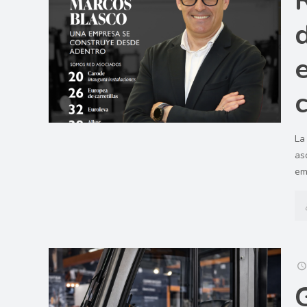
La
as
em