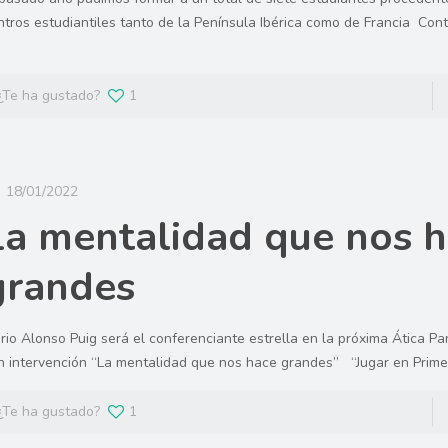
ntros estudiantiles tanto de la Península Ibérica como de Francia Con
]
¿Te ha gustado?
1
18/01/2022
La mentalidad que nos 
grandes
rio Alonso Puig será el conferenciante estrella en la próxima Ática Pa
n intervención “La mentalidad que nos hace grandes” “Jugar en Prime
¿Te ha gustado?
1