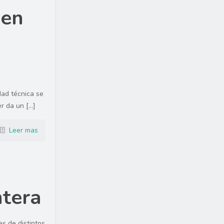
 en
idad técnica se
er da un
[…]
Leer mas
ntera
s de distintos