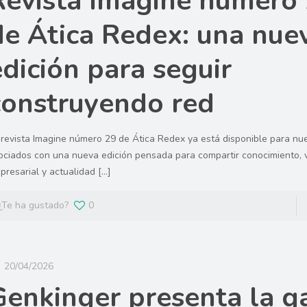
Revista Imagine número
de Ática Redex: una nue
edición para seguir
construyendo red
 revista Imagine número 29 de Ática Redex ya está disponible para nu
ociados con una nueva edición pensada para compartir conocimiento, v
presarial y actualidad
[…]
¿Te ha gustado?
0
20/04/2026
Genkinger presenta la 