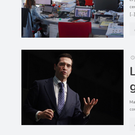
ce
[…
Ma
co