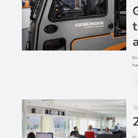
En
ha
El