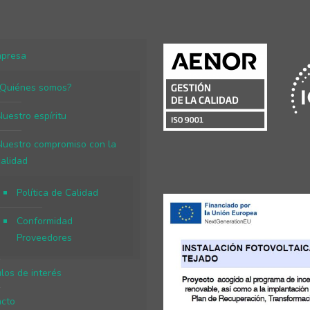
mpresa
¿Quiénes somos?
Nuestro espíritu
Nuestro compromiso con la
calidad
Política de Calidad
Conformidad
Proveedores
ulos de interés
acto