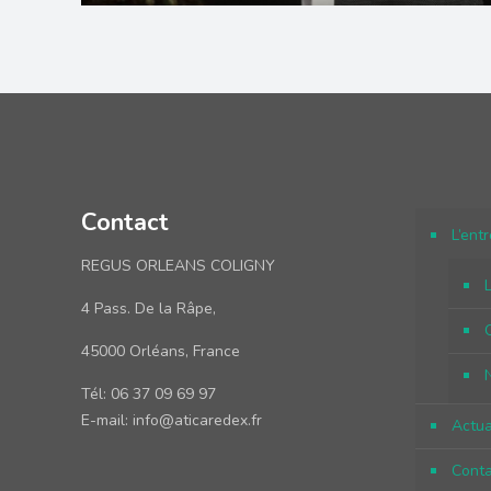
Contact
L’ent
REGUS ORLEANS COLIGNY
L
4 Pass. De la Râpe,
45000 Orléans, France
Tél: 06 37 09 69 97
E-mail: info@aticaredex.fr
Actua
Conta