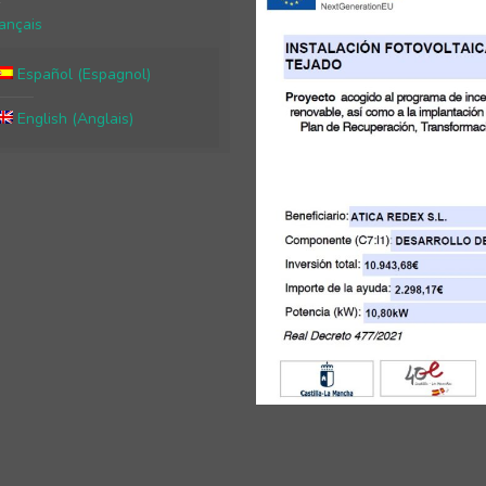
ançais
Español
(
Espagnol
)
English
(
Anglais
)