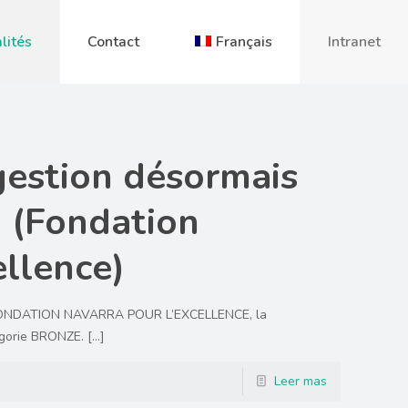
lités
Contact
Français
Intranet
gestion désormais
 (Fondation
ellence)
a FONDATION NAVARRA POUR L’EXCELLENCE, la
égorie BRONZE.
[…]
Leer mas