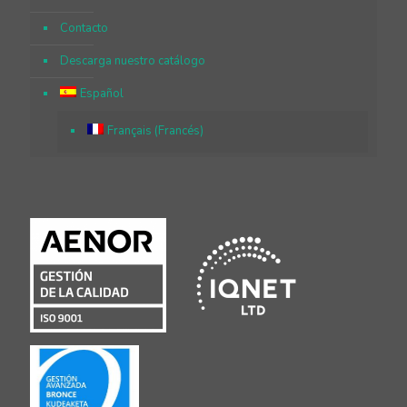
Contacto
Descarga nuestro catálogo
Español
Français
(
Francés
)